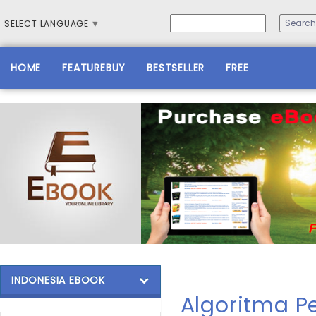
SELECT LANGUAGE
▼
HOME
FEATUREBUY
BESTSELLER
FREE
INDONESIA EBOOK
Algoritma 