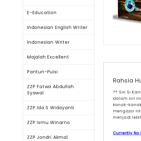
E-Education
Indonesian English Writer
Indonesian Writer
Majalah Excellent
Pantun-Puisi
Rahsia Hu
ZZP Fatwa Abdullah
?? Siri Si K
Syawal
dalam siri i
kanak-kanak
ZZP Ida S Widayanti
mengajar nil
menjadi leb
ZZP Ismu Winarno
Currently No
ZZP Jondri Akmal