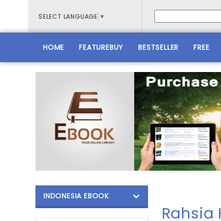
SELECT LANGUAGE
▼
HOME
FEATUREBUY
BESTSELLER
FREE
INDONESIA EBOOK
Rahsia 