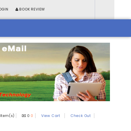
OGIN
BOOK REVIEW
Item(s)
0
0
View Cart
Check Out