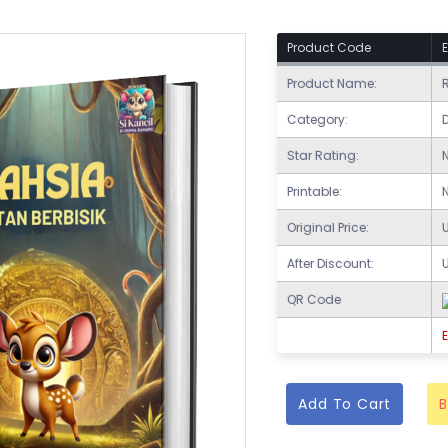
Product Code
Product Name:
Category:
Star Rating:
N
Printable:
Original Price:
After Discount:
QR Code
E
Add To Cart