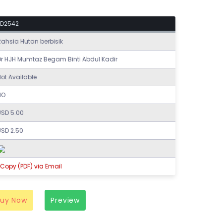
ED2542
Rahsia Hutan berbisik
Dr HJH Mumtaz Begam Binti Abdul Kadir
ot Available
NO
USD 5.00
USD 2.50
Copy (PDF) via Email
Buy Now
Preview