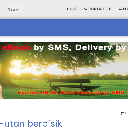
HOME
CONTACT US
PL
0
Hutan berbisik